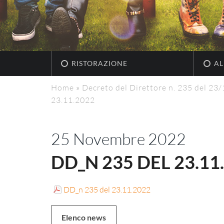
RISTORAZIONE
AL
Home
»
Decreto del Direttore n. 235 del 23
23.11.2022
25 Novembre 2022
DD_N 235 DEL 23.11
DD_n 235 del 23.11.2022
Elenco news