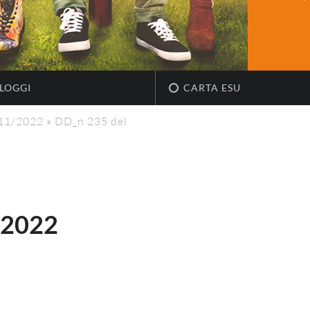
LOGGI
CARTA ESU
/11/2022
»
DD_n 235 del
.2022