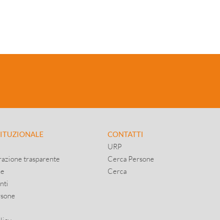
TITUZIONALE
CONTATTI
URP
azione trasparente
Cerca Persone
ne
Cerca
nti
rsone