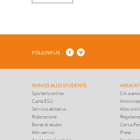
FOLLOW US
SERVIZI ALLO STUDENTE
AREA IS
Sportello online
Chi siamo
Carta ESU
Amministr
Servizio abitativo
Albo onli
Ristorazione
Regolame
Borse di studio
Cerca Pe
Altri servizi
Press