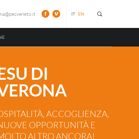
ona@pecveneto.it
IT
EN
NE
ESU DI
VERONA
OSPITALITÀ, ACCOGLIENZA,
NUOVE OPPORTUNITÀ E
MOLTO ALTRO ANCORA!