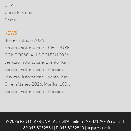
URP
Cerca Persone
Cerca
NEWS
Borse di Studio 2026 ..
Servizio Ristorazione – CHIUSURE ..
CONCORSO ALLOGGI ESU 2026 ..
Servizio Ristorazione, Evento “Km ..
Servizio Ristorazione – Percorsi ..
Servizio Ristorazione, Evento “Km ..
CinemAteneo 2026. Marilyn 100. ..
Servizio Ristorazione – Percorsi ..
© 2026 ESU DI VERONA, Via dell’Artigliere, 9 - 37129 - Verona | T.
+39 045 8052834
| F. 045 8052840 |
urp@esu.vr.it