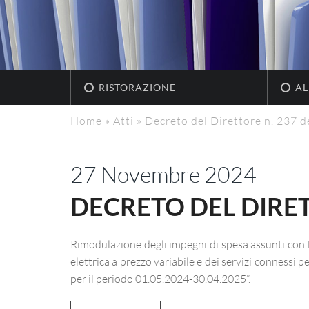
RISTORAZIONE
AL
Home
»
Atti
»
Decreto del Direttore n. 237 d
27 Novembre 2024
DECRETO DEL DIRETT
Rimodulazione degli impegni di spesa assunti con 
elettrica a prezzo variabile e dei servizi connessi 
per il periodo 01.05.2024-30.04.2025”.