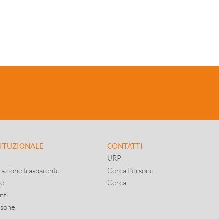
TITUZIONALE
CONTATTI
URP
azione trasparente
Cerca Persone
ne
Cerca
nti
rsone