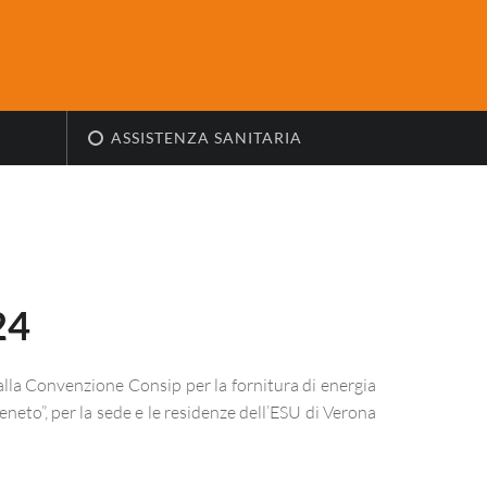
ASSISTENZA SANITARIA
24
lla Convenzione Consip per la fornitura di energia
eneto”, per la sede e le residenze dell’ESU di Verona