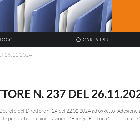
LOGGI
CARTA ESU
el 26.11.2024
ORE N. 237 DEL 26.11.20
Decreto del Direttore n. 24 del 22.02.2024 ad oggetto “Adesione a
per le pubbliche amministrazioni – “Energia Elettrica 21– lotto 5 – V