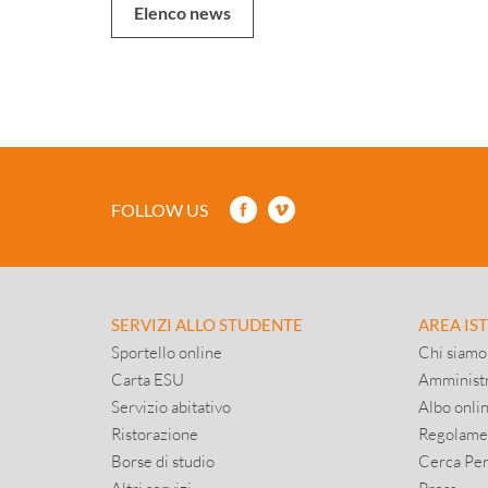
Elenco news
FOLLOW US
SERVIZI ALLO STUDENTE
AREA IS
Sportello online
Chi siamo
Carta ESU
Amministr
Servizio abitativo
Albo onli
Ristorazione
Regolame
Borse di studio
Cerca Pe