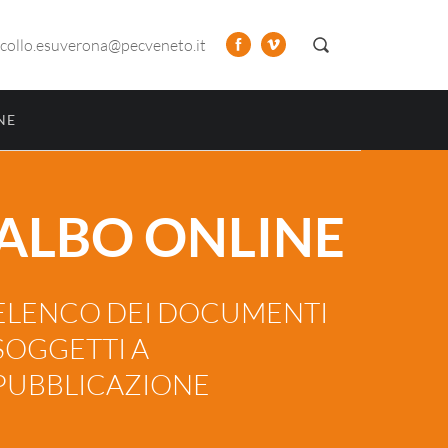
collo.esuverona@pecveneto.it
NE
ALBO ONLINE
ELENCO DEI DOCUMENTI
SOGGETTI A
PUBBLICAZIONE