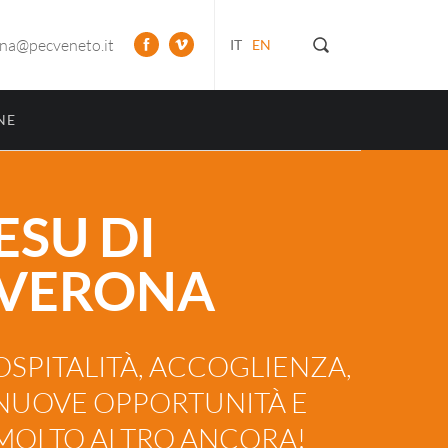
ona@pecveneto.it
IT
EN
NE
ESU DI
VERONA
OSPITALITÀ, ACCOGLIENZA,
NUOVE OPPORTUNITÀ E
MOLTO ALTRO ANCORA!