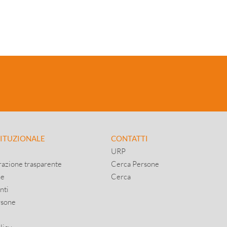
TITUZIONALE
CONTATTI
URP
azione trasparente
Cerca Persone
ne
Cerca
nti
rsone