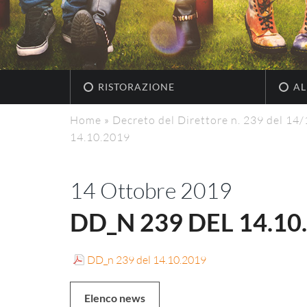
RISTORAZIONE
AL
Home
»
Decreto del Direttore n. 239 del 14
14.10.2019
14 Ottobre 2019
DD_N 239 DEL 14.10
DD_n 239 del 14.10.2019
Elenco news