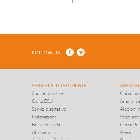
FOLLOW US
SERVIZI ALLO STUDENTE
AREA IS
Sportello online
Chi siamo
Carta ESU
Amministr
Servizio abitativo
Albo onli
Ristorazione
Regolame
Borse di studio
Cerca Pe
Altri servizi
Press