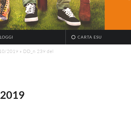
LOGGI
CARTA ESU
/10/2019
»
DD_n 239 del
.2019