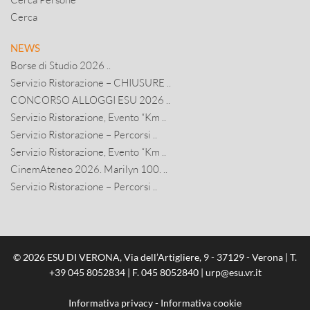
Cerca
NEWS
Borse di Studio 2026 ..
Servizio Ristorazione – CHIUSURE ..
CONCORSO ALLOGGI ESU 2026 ..
Servizio Ristorazione, Evento “Km ..
Servizio Ristorazione – Percorsi ..
Servizio Ristorazione, Evento “Km ..
CinemAteneo 2026. Marilyn 100. ..
Servizio Ristorazione – Percorsi ..
© 2026 ESU DI VERONA, Via dell’Artigliere, 9 - 37129 - Verona | T.
+39 045 8052834
| F. 045 8052840 |
urp@esu.vr.it
Informativa privacy
-
Informativa cookie