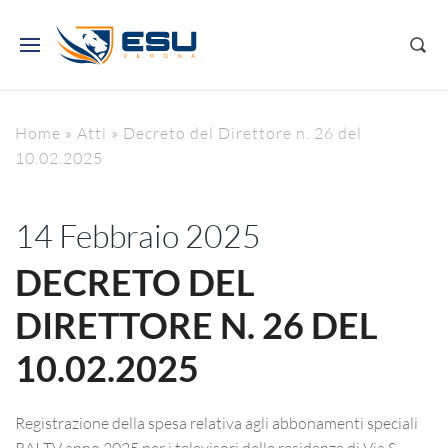
Home
»
Atti
»
Decreto del Direttore n. 26 del
10.02.2025
14 Febbraio 2025
DECRETO DEL
DIRETTORE N. 26 DEL
10.02.2025
Registrazione della spesa relativa agli abbonamenti speciali
RAI TV anno 2025 per i televisori delle residenze di Via S.