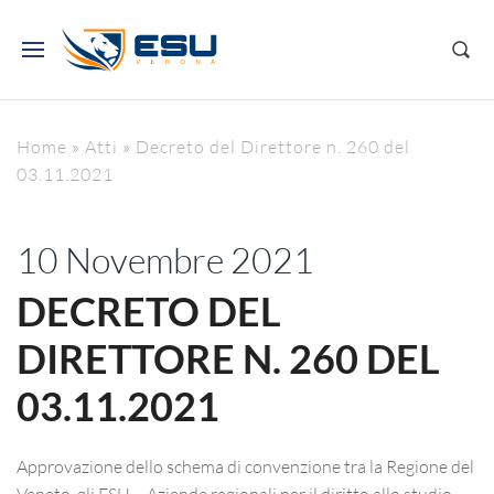
Home
»
Atti
»
Decreto del Direttore n. 260 del
03.11.2021
10 Novembre 2021
DECRETO DEL
DIRETTORE N. 260 DEL
03.11.2021
Approvazione dello schema di convenzione tra la Regione del
Veneto, gli ESU – Aziende regionali per il diritto allo studio