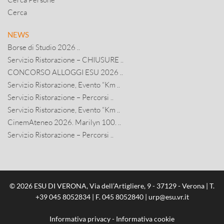
Cerca
NEWS
Borse di Studio 2026 ..
Servizio Ristorazione – CHIUSURE ..
CONCORSO ALLOGGI ESU 2026 ..
Servizio Ristorazione, Evento “Km ..
Servizio Ristorazione – Percorsi ..
Servizio Ristorazione, Evento “Km ..
CinemAteneo 2026. Marilyn 100. ..
Servizio Ristorazione – Percorsi ..
© 2026 ESU DI VERONA, Via dell’Artigliere, 9 - 37129 - Verona | T.
+39 045 8052834
| F. 045 8052840 |
urp@esu.vr.it
Informativa privacy
-
Informativa cookie