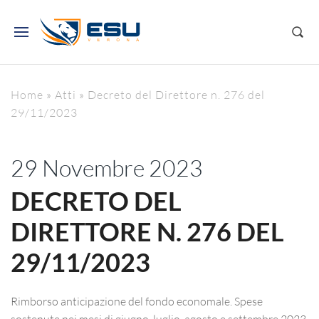
Home
»
Atti
»
Decreto del Direttore n. 276 del
29/11/2023
29 Novembre 2023
DECRETO DEL
DIRETTORE N. 276 DEL
29/11/2023
Rimborso anticipazione del fondo economale. Spese
sostenute nei mesi di giugno, luglio, agosto e settembre 2023.