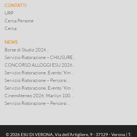
CONTATTI
URP
Cerca Persone
Cerca
NEWS
Borse di Studio 2026 ..
Servizio Ristorazione – CHIUSURE ..
CONCORSO ALLOGGI ESU 2026 ..
Servizio Ristorazione, Evento “Km ..
Servizio Ristorazione – Percorsi ..
Servizio Ristorazione, Evento “Km ..
CinemAteneo 2026. Marilyn 100. ..
Servizio Ristorazione – Percorsi ..
© 2026 ESU DI VERONA, Via dell’Artigliere, 9 - 37129 - Verona | T.