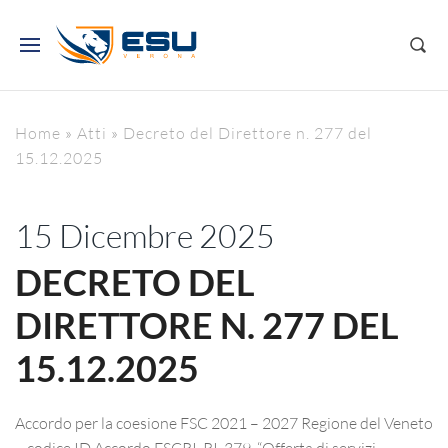
Home
»
Atti
»
Decreto del Direttore n. 277 del
15.12.2025
15 Dicembre 2025
DECRETO DEL
DIRETTORE N. 277 DEL
15.12.2025
Accordo per la coesione FSC 2021 – 2027 Regione del Veneto
– codice ID Accordo FSCRI_RI_379, “Offerta di servizi