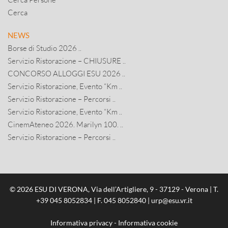
Cerca
NEWS
Borse di Studio 2026 ..
Servizio Ristorazione – CHIUSURE ..
CONCORSO ALLOGGI ESU 2026 ..
Servizio Ristorazione, Evento “Km ..
Servizio Ristorazione – Percorsi ..
Servizio Ristorazione, Evento “Km ..
CinemAteneo 2026. Marilyn 100. ..
Servizio Ristorazione – Percorsi ..
© 2026 ESU DI VERONA, Via dell’Artigliere, 9 - 37129 - Verona | T.
+39 045 8052834
| F. 045 8052840 |
urp@esu.vr.it
Informativa privacy
-
Informativa cookie