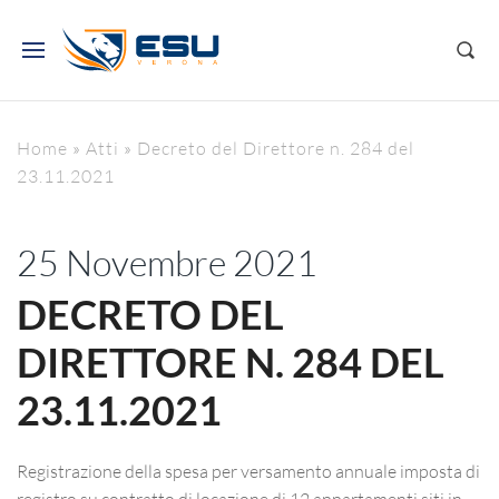
Home
»
Atti
»
Decreto del Direttore n. 284 del
23.11.2021
25 Novembre 2021
DECRETO DEL
DIRETTORE N. 284 DEL
23.11.2021
Registrazione della spesa per versamento annuale imposta di
registro su contratto di locazione di 12 appartamenti siti in