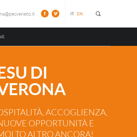
ona@pecveneto.it
IT
EN
NE
ESU DI
VERONA
OSPITALITÀ, ACCOGLIENZA,
NUOVE OPPORTUNITÀ E
MOLTO ALTRO ANCORA!