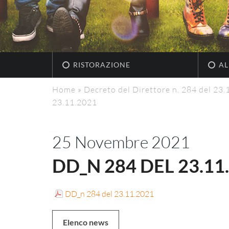
RISTORAZIONE
AL
Home
»
Decreto del Direttore n. 284 del 23
23.11.2021
25 Novembre 2021
DD_N 284 DEL 23.11
DD_n 284 del 23.11.2021
Elenco news