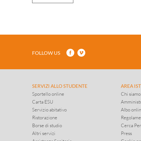
FOLLOW US
SERVIZI ALLO STUDENTE
AREA IS
Sportello online
Chi siamo
Carta ESU
Amministr
Servizio abitativo
Albo onli
Ristorazione
Regolame
Borse di studio
Cerca Pe
Altri servizi
Press