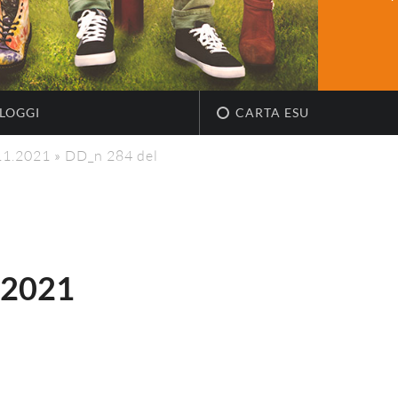
LOGGI
CARTA ESU
.11.2021
»
DD_n 284 del
.2021