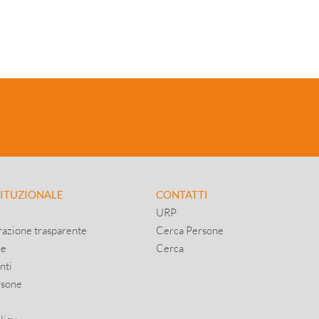
TITUZIONALE
CONTATTI
URP
azione trasparente
Cerca Persone
ne
Cerca
nti
rsone