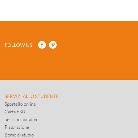
FOLLOW US
SERVIZI ALLO STUDENTE
Sportello online
Carta ESU
Servizio abitativo
Ristorazione
Borse di studio