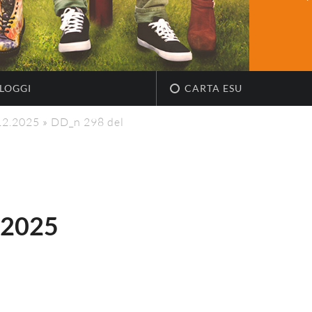
LOGGI
CARTA ESU
.12.2025
»
DD_n 298 del
.2025