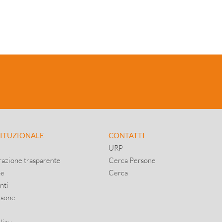
TITUZIONALE
CONTATTI
URP
azione trasparente
Cerca Persone
ne
Cerca
nti
rsone