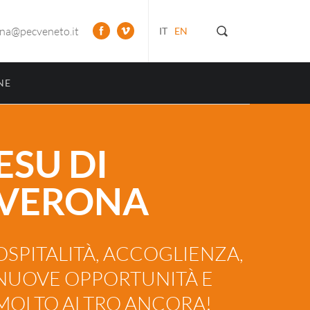
ona@pecveneto.it
IT
EN
NE
ESU DI
VERONA
OSPITALITÀ, ACCOGLIENZA,
NUOVE OPPORTUNITÀ E
MOLTO ALTRO ANCORA!