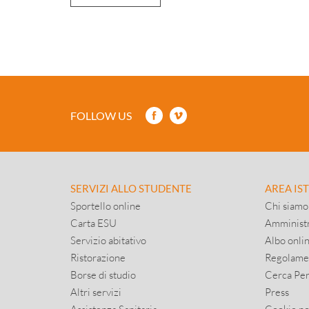
FOLLOW US
SERVIZI ALLO STUDENTE
AREA IS
Sportello online
Chi siamo
Carta ESU
Amministr
Servizio abitativo
Albo onli
Ristorazione
Regolame
Borse di studio
Cerca Pe
Altri servizi
Press