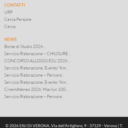
CONTATTI
URP
Cerca Persone
Cerca
NEWS
Borse di Studio 2026 ..
Servizio Ristorazione – CHIUSURE ..
CONCORSO ALLOGGI ESU 2026 ..
Servizio Ristorazione, Evento “Km ..
Servizio Ristorazione – Percorsi ..
Servizio Ristorazione, Evento “Km ..
CinemAteneo 2026. Marilyn 100. ..
Servizio Ristorazione – Percorsi ..
© 2026 ESU DI VERONA, Via dell’Artigliere, 9 - 37129 - Verona | T.