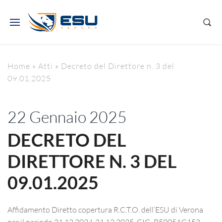
Home
»
Atti
»
Decreto del Direttore n. 3 del
09.01.2025
22 Gennaio 2025
DECRETO DEL
DIRETTORE N. 3 DEL
09.01.2025
Affidamento Diretto copertura R.C.T.O. dell’ESU di Verona
per il periodo 31.12.2024-31.12.2025. CIG. B5005AC153.