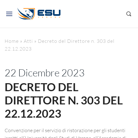
Home
»
Atti
»
Decreto del Direttore n. 303 del
22.12.2023
22 Dicembre 2023
DECRETO DEL
DIRETTORE N. 303 DEL
22.12.2023
Convenzione per il servizio di ristorazione per gli studenti
iscritti all’Università degli Studi di Verona, all’Accademia di