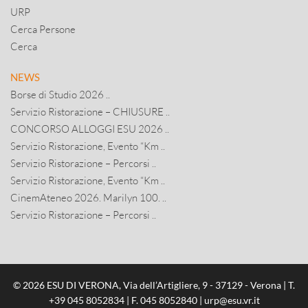
URP
Cerca Persone
Cerca
NEWS
Borse di Studio 2026 ..
Servizio Ristorazione – CHIUSURE ..
CONCORSO ALLOGGI ESU 2026 ..
Servizio Ristorazione, Evento “Km ..
Servizio Ristorazione – Percorsi ..
Servizio Ristorazione, Evento “Km ..
CinemAteneo 2026. Marilyn 100. ..
Servizio Ristorazione – Percorsi ..
© 2026 ESU DI VERONA, Via dell’Artigliere, 9 - 37129 - Verona | T.
+39 045 8052834
| F. 045 8052840 |
urp@esu.vr.it