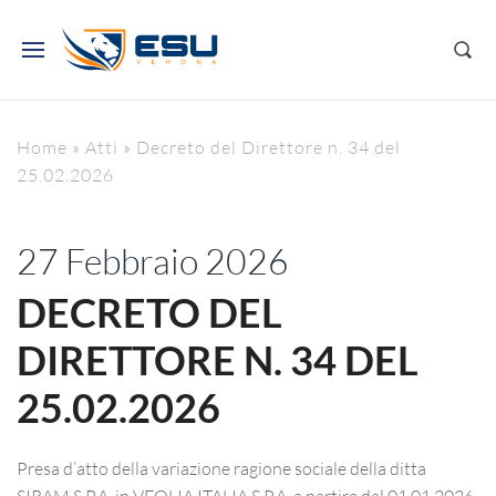
Home
»
Atti
»
Decreto del Direttore n. 34 del
25.02.2026
27 Febbraio 2026
DECRETO DEL
DIRETTORE N. 34 DEL
25.02.2026
Presa d’atto della variazione ragione sociale della ditta
SIRAM S.P.A. in VEOLIA ITALIA S.P.A. a partire dal 01.01.2026.