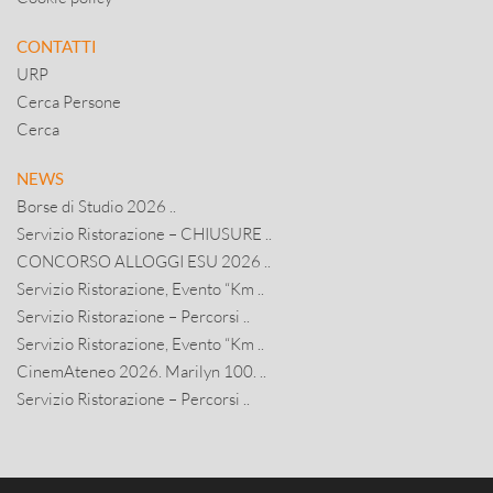
CONTATTI
URP
Cerca Persone
Cerca
NEWS
Borse di Studio 2026 ..
Servizio Ristorazione – CHIUSURE ..
CONCORSO ALLOGGI ESU 2026 ..
Servizio Ristorazione, Evento “Km ..
Servizio Ristorazione – Percorsi ..
Servizio Ristorazione, Evento “Km ..
CinemAteneo 2026. Marilyn 100. ..
Servizio Ristorazione – Percorsi ..