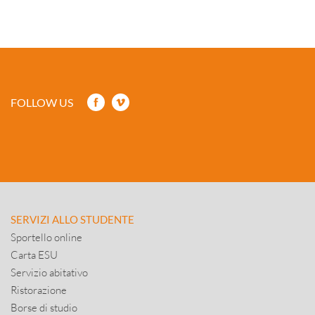
FOLLOW US
SERVIZI ALLO STUDENTE
Sportello online
Carta ESU
Servizio abitativo
Ristorazione
Borse di studio