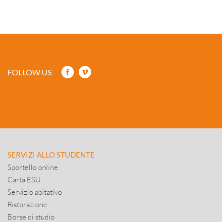
FOLLOW US
SERVIZI ALLO STUDENTE
Sportello online
Carta ESU
Servizio abitativo
Ristorazione
Borse di studio