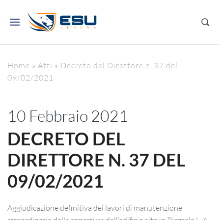
Home
»
Atti
»
Decreto del Direttore n. 37 del
09/02/2021
10 Febbraio 2021
DECRETO DEL
DIRETTORE N. 37 DEL
09/02/2021
Aggiudicazione definitiva dei lavori di manutenzione
straordinaria della copertura dell’edificio sito in Piazzale L. A.