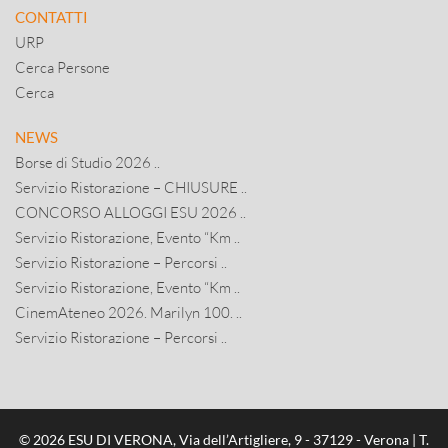
CONTATTI
URP
Cerca Persone
Cerca
NEWS
Borse di Studio 2026 ..
Servizio Ristorazione – CHIUSURE ..
CONCORSO ALLOGGI ESU 2026 ..
Servizio Ristorazione, Evento “Km ..
Servizio Ristorazione – Percorsi ..
Servizio Ristorazione, Evento “Km ..
CinemAteneo 2026. Marilyn 100. ..
Servizio Ristorazione – Percorsi ..
© 2026 ESU DI VERONA, Via dell’Artigliere, 9 - 37129 - Verona | T.