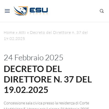
Home
»
Atti
»
Decreto del Direttore n. 37 del
19.02.2025
24 Febbraio 2025
DECRETO DEL
DIRETTORE N. 37 DEL
19.02.2025
Concessione sala civica presso la residenza di Corte
Maddalene 5, Verona per il giorno 21 febbraio 2025.