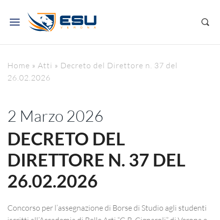
Home
»
Atti
»
Decreto del Direttore n. 37 del
26.02.2026
2 Marzo 2026
DECRETO DEL
DIRETTORE N. 37 DEL
26.02.2026
Concorso per l’assegnazione di Borse di Studio agli studenti
iscritti all’Accademia di Belle Arti “G.B. Cignaroli” di Verona e