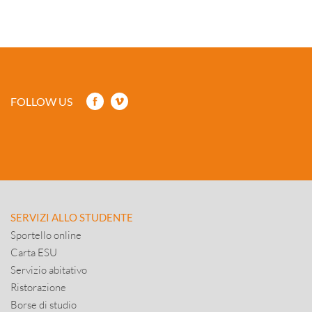
FOLLOW US
SERVIZI ALLO STUDENTE
Sportello online
Carta ESU
Servizio abitativo
Ristorazione
Borse di studio