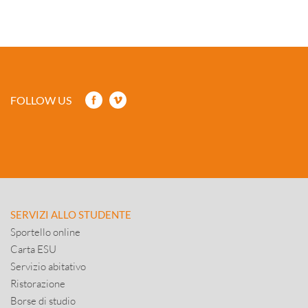
FOLLOW US
SERVIZI ALLO STUDENTE
Sportello online
Carta ESU
Servizio abitativo
Ristorazione
Borse di studio