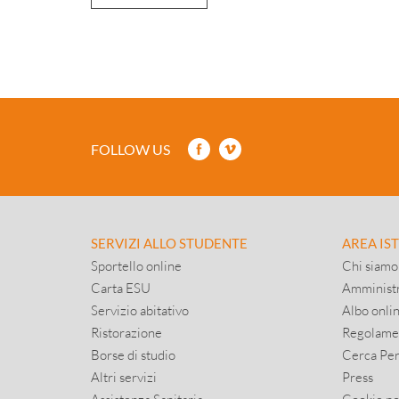
FOLLOW US
SERVIZI ALLO STUDENTE
AREA IS
Sportello online
Chi siamo
Carta ESU
Amministr
Servizio abitativo
Albo onli
Ristorazione
Regolame
Borse di studio
Cerca Pe
Altri servizi
Press