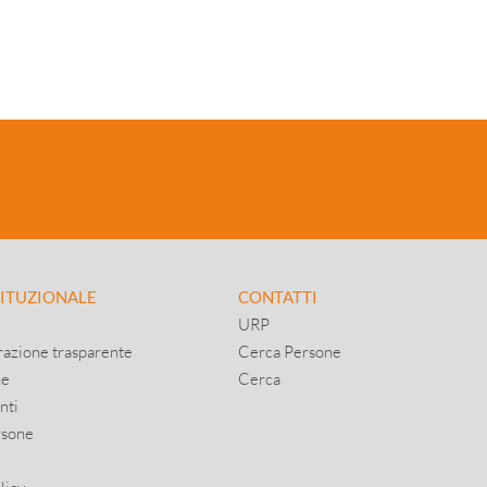
TITUZIONALE
CONTATTI
URP
azione trasparente
Cerca Persone
ne
Cerca
nti
rsone