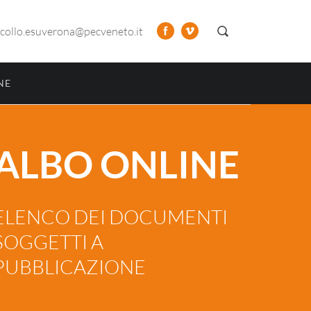
collo.esuverona@pecveneto.it
NE
ALBO ONLINE
ELENCO DEI DOCUMENTI
SOGGETTI A
PUBBLICAZIONE