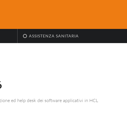
ASSISTENZA SANITARIA
6
nzione ed help desk dei software applicativi in HCL