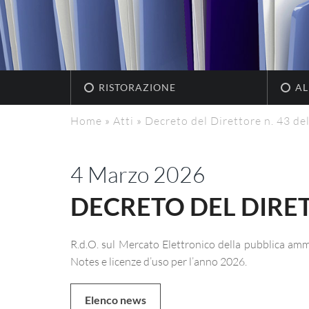
RISTORAZIONE
AL
Home
»
Atti
»
Decreto del Direttore n. 43 de
4 Marzo 2026
DECRETO DEL DIRETT
R.d.O. sul Mercato Elettronico della pubblica ammi
Notes e licenze d’uso per l’anno 2026.
Elenco news