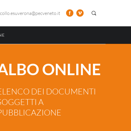
collo.esuverona@pecveneto.it
NE
ALBO ONLINE
ELENCO DEI DOCUMENTI
SOGGETTI A
PUBBLICAZIONE