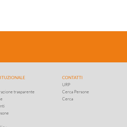
TITUZIONALE
CONTATTI
URP
azione trasparente
Cerca Persone
ne
Cerca
nti
rsone