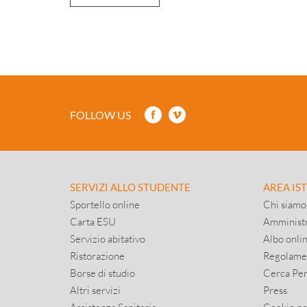
FOLLOW US
SERVIZI ALLO STUDENTE
AREA IS
Sportello online
Chi siamo
Carta ESU
Amministr
Servizio abitativo
Albo onli
Ristorazione
Regolame
Borse di studio
Cerca Pe
Altri servizi
Press