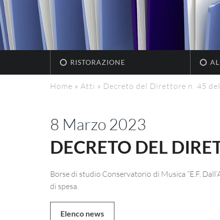
RISTORAZIONE
AL
Home
»
Atti
»
Decreto del Direttore n. 45 d
8 Marzo 2023
DECRETO DEL DIRET
Borse di studio Conservatorio di Musica “E.F. Dall
di spesa.
Elenco news