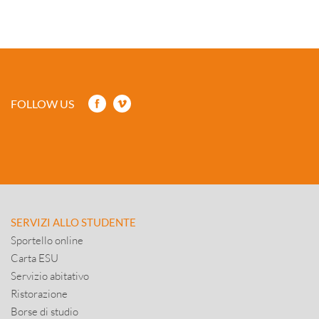
FOLLOW US
SERVIZI ALLO STUDENTE
Sportello online
Carta ESU
Servizio abitativo
Ristorazione
Borse di studio