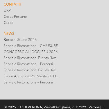
CONTATTI
URP
Cerca Persone
Cerca
NEWS
Borse di Studio 2026 ..
Servizio Ristorazione – CHIUSURE ..
CONCORSO ALLOGGI ESU 2026 ..
Servizio Ristorazione, Evento “Km ..
Servizio Ristorazione – Percorsi ..
Servizio Ristorazione, Evento “Km ..
CinemAteneo 2026. Marilyn 100. ..
Servizio Ristorazione – Percorsi ..
© 2026 ESU DI VERONA, Via dell’Artigliere, 9 - 37129 - Verona | T.