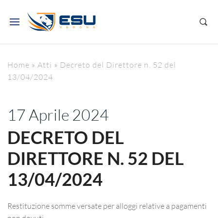
Home
»
Atti
»
Decreto del Direttore n. 52 del
13/04/2024
17 Aprile 2024
DECRETO DEL
DIRETTORE N. 52 DEL
13/04/2024
Restituzione somme versate per alloggi relative a pagamenti
non dovuti.