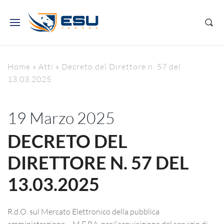
Home
»
Atti
»
Decreto del Direttore n. 57 del
13.03.2025
19 Marzo 2025
DECRETO DEL
DIRETTORE N. 57 DEL
13.03.2025
R.d.O. sul Mercato Elettronico della pubblica
amministrazione – M.E.P.A. per l’acquisizione del servizio di