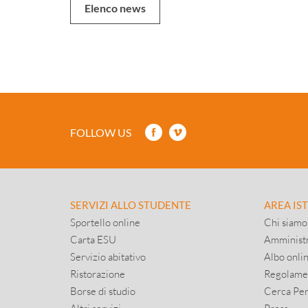
Elenco news
FOLLOW US
SERVIZI ALLO STUDENTE
AREA IS
Sportello online
Chi siamo
Carta ESU
Amministr
Servizio abitativo
Albo onli
Ristorazione
Regolame
Borse di studio
Cerca Pe