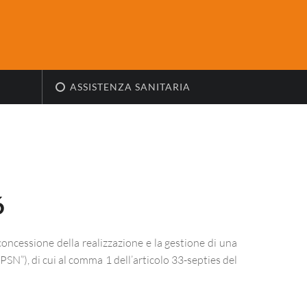
ASSISTENZA SANITARIA
6
concessione della realizzazione e la gestione di una
N”), di cui al comma 1 dell’articolo 33-septies del