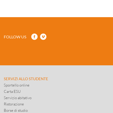
FOLLOW US
SERVIZI ALLO STUDENTE
Sportello online
Carta ESU
Servizio abitativo
Ristorazione
Borse di studio