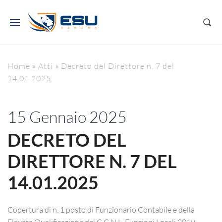
Home
»
Atti
»
Decreto del Direttore n. 7 del
14.01.2025
15 Gennaio 2025
DECRETO DEL
DIRETTORE N. 7 DEL
14.01.2025
Copertura di n. 1 posto di Funzionario Contabile e della
Elevata Qualificazione del C.C.N.L. Funzioni Locali 2019-