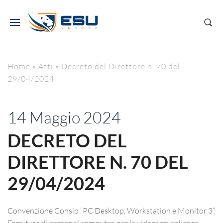
Home
»
Atti
»
Decreto del Direttore n. 70 del
29/04/2024
14 Maggio 2024
DECRETO DEL
DIRETTORE N. 70 DEL
29/04/2024
Convenzione Consip “PC Desktop, Workstation e Monitor 3”.
Fornitura di personal computer, per la videosorveglianza