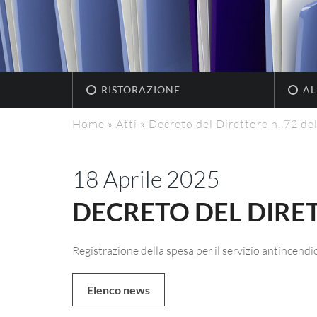
RISTORAZIONE
AL
Home
»
Atti
»
Decreto del Direttore n. 72 de
18 Aprile 2025
DECRETO DEL DIRETT
Registrazione della spesa per il servizio antincend
Elenco news