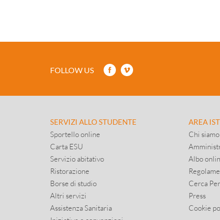
FOLLOW US
SERVIZI ALLO STUDENTE
AREA IS
Sportello online
Chi siamo
Carta ESU
Amministr
Servizio abitativo
Albo onli
Ristorazione
Regolame
Borse di studio
Cerca Pe
Altri servizi
Press
Assistenza Sanitaria
Cookie po