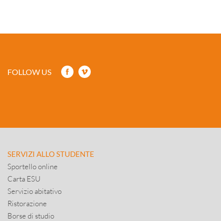
FOLLOW US
SERVIZI ALLO STUDENTE
Sportello online
Carta ESU
Servizio abitativo
Ristorazione
Borse di studio