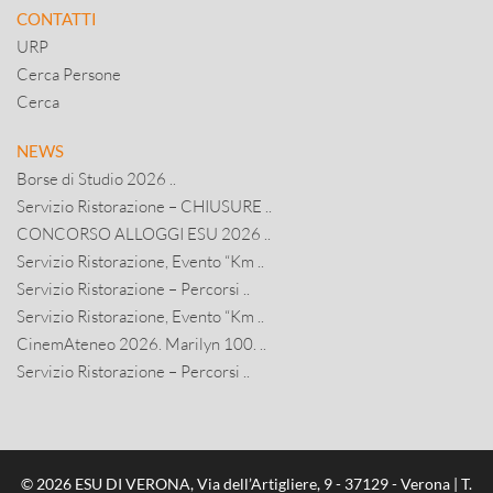
CONTATTI
URP
Cerca Persone
Cerca
NEWS
Borse di Studio 2026 ..
Servizio Ristorazione – CHIUSURE ..
CONCORSO ALLOGGI ESU 2026 ..
Servizio Ristorazione, Evento “Km ..
Servizio Ristorazione – Percorsi ..
Servizio Ristorazione, Evento “Km ..
CinemAteneo 2026. Marilyn 100. ..
Servizio Ristorazione – Percorsi ..
© 2026 ESU DI VERONA, Via dell’Artigliere, 9 - 37129 - Verona | T.