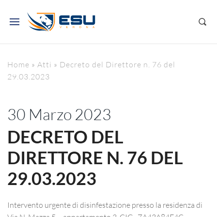
Home
»
Atti
»
Decreto del Direttore n. 76 del
29.03.2023
30 Marzo 2023
DECRETO DEL
DIRETTORE N. 76 DEL
29.03.2023
Intervento urgente di disinfestazione presso la residenza di
Via N. Mazza 5 – appartamento 3. CIG . ZA43A84E4C