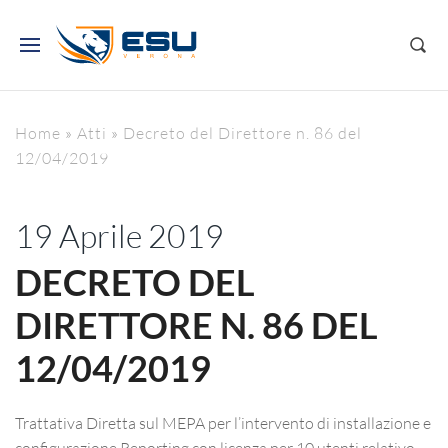
Home
»
Atti
»
Decreto del Direttore n. 86 del
12/04/2019
19 Aprile 2019
DECRETO DEL
DIRETTORE N. 86 DEL
12/04/2019
Trattativa Diretta sul MEPA per l’intervento di installazione e
configurazione Reporting con licenza per 10 utenti relativo