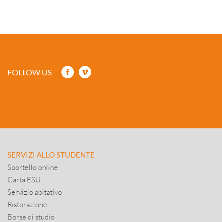
FOLLOW US
SERVIZI ALLO STUDENTE
Sportello online
Carta ESU
Servizio abitativo
Ristorazione
Borse di studio