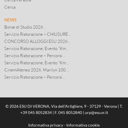
Cerca
NEWS
Borse di Studio 2026 ..
Servizio Ristorazione – CHIUSURE ..
CONCORSO ALLOGGI ESU 2026 ..
Servizio Ristorazione, Evento “Km ..
Servizio Ristorazione – Percorsi ..
Servizio Ristorazione, Evento “Km ..
CinemAteneo 2026. Marilyn 100. ..
Servizio Ristorazione – Percorsi ..
© 2026 ESU DI VERONA, Via dell’Artigliere, 9 - 37129 - Verona | T.
+39 045 8052834
| F. 045 8052840 |
urp@esu.vr.it
Informativa privacy
-
Informativa cookie