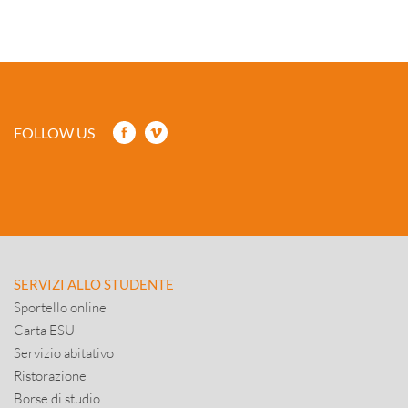
FOLLOW US
SERVIZI ALLO STUDENTE
Sportello online
Carta ESU
Servizio abitativo
Ristorazione
Borse di studio