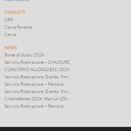
CONTATTI
URP
Cerca Persone
Cerca
NEWS
Borse di Studio 2026 ..
Servizio Ristorazione – CHIUSURE ..
CONCORSO ALLOGGI ESU 2026 ..
Servizio Ristorazione, Evento “Km ..
Servizio Ristorazione – Percorsi ..
Servizio Ristorazione, Evento “Km ..
CinemAteneo 2026. Marilyn 100. ..
Servizio Ristorazione – Percorsi ..