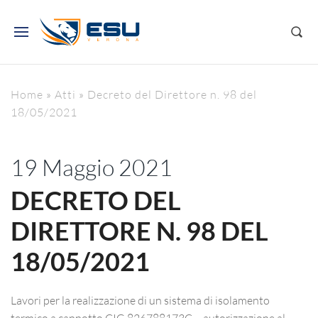
Home
»
Atti
»
Decreto del Direttore n. 98 del
18/05/2021
19 Maggio 2021
DECRETO DEL
DIRETTORE N. 98 DEL
18/05/2021
Lavori per la realizzazione di un sistema di isolamento
termico a cappotto CIG 826788173C – autorizzazione al