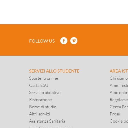
FOLLOW US
SERVIZI ALLO STUDENTE
AREA IS
Sportello online
Chi siamo
Carta ESU
Amministr
Servizio abitativo
Albo onli
Ristorazione
Regolame
Borse di studio
Cerca Pe
Altri servizi
Press
Assistenza Sanitaria
Cookie po