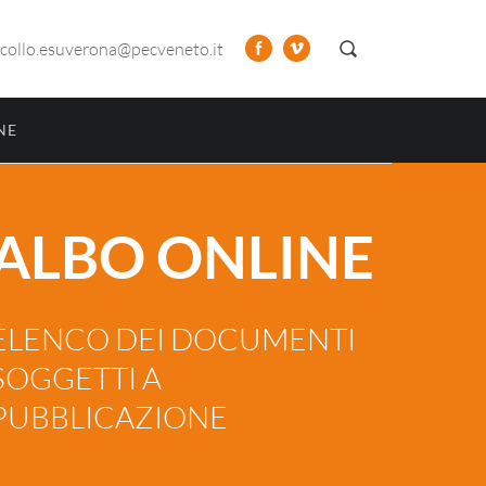
collo.esuverona@pecveneto.it
NE
ALBO ONLINE
ELENCO DEI DOCUMENTI
SOGGETTI A
PUBBLICAZIONE