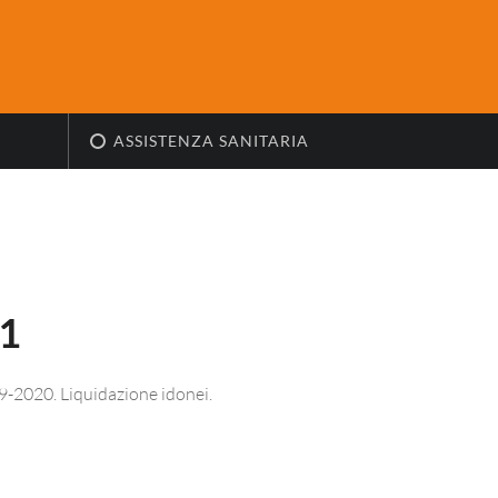
ASSISTENZA SANITARIA
1
19-2020. Liquidazione idonei.