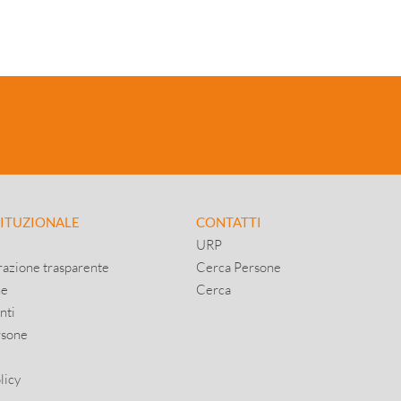
TITUZIONALE
CONTATTI
URP
azione trasparente
Cerca Persone
ne
Cerca
nti
rsone
licy