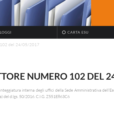
LOGGI
CARTA ESU
 102 del 24/05/2017
TTORE NUMERO 102 DEL 2
 tinteggiatura interna degli uffici della Sede Amministrativa dell
. a) del d.lgs. 50/2016. C.I.G. Z551E863C6