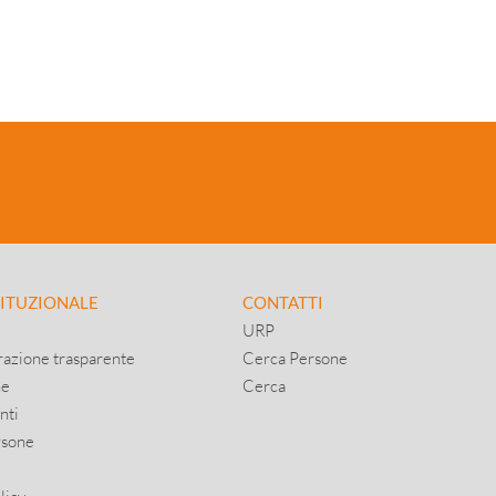
TITUZIONALE
CONTATTI
URP
azione trasparente
Cerca Persone
ne
Cerca
nti
rsone