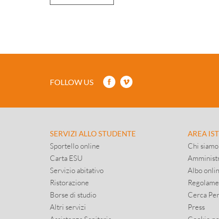
FOLLOW US
SERVIZI ALLO STUDENTE
AREA IS
Sportello online
Chi siamo
Carta ESU
Amministr
Servizio abitativo
Albo onli
Ristorazione
Regolame
Borse di studio
Cerca Pe
Altri servizi
Press