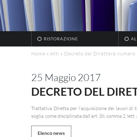
RISTORAZIONE
AL
Home
»
Atti
»
Decreto del Direttore numero
25 Maggio 2017
DECRETO DEL DIRE
Trattativa Diretta per l’acquisizione dei lavori di
soglia, come disciplinata dall’art. 36, comma 2, lett
Elenco news