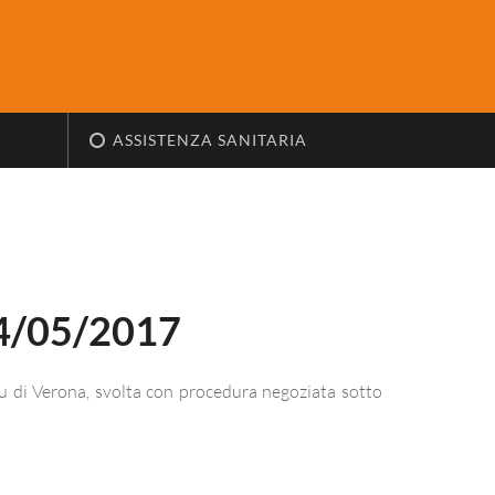
ASSISTENZA SANITARIA
4/05/2017
’Esu di Verona, svolta con procedura negoziata sotto