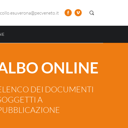
collo.esuverona@pecveneto.it
NE
ALBO ONLINE
ELENCO DEI DOCUMENTI
SOGGETTI A
PUBBLICAZIONE