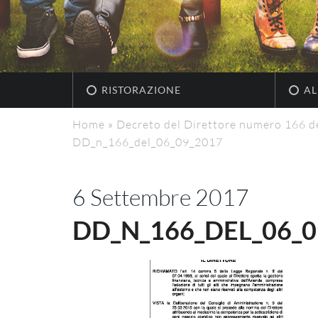
RISTORAZIONE
AL
Home
»
Decreto del Direttore numero 166 
DD_n_166_del_06_09_2017
6 Settembre 2017
DD_N_166_DEL_06_0