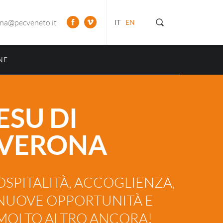
ona@pecveneto.it
IT
EN
NE
ESU DI
VERONA
OSPITALITÀ, ACCOGLIENZA,
NUOVE OPPORTUNITÀ E
MOLTO ALTRO ANCORA!