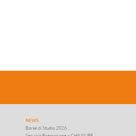
NEWS
Borse di Studio 2026 ..
Servizio Ristorazione – CHIUSURE ..