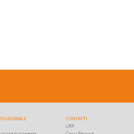
TITUZIONALE
CONTATTI
URP
azione trasparente
Cerca Persone