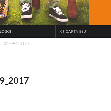
LOGGI
CARTA ESU
del 06/09/2017
»
9_2017