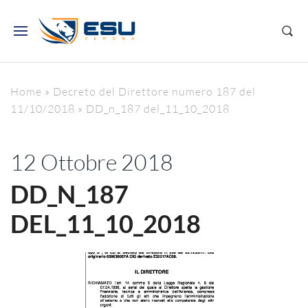
Home
»
Decreto del Direttore numero 187 del
11/10/2018
»
DD_n_187 del_11_10_2018
12 Ottobre 2018
DD_N_187
DEL_11_10_2018