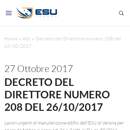
Home
»
Atti
»
Decreto del Direttore numero 208 del
26/10/2017
27 Ottobre 2017
DECRETO DEL
DIRETTORE NUMERO
208 DEL 26/10/2017
Lavori urgenti di manutenzione edifici dell’ESU di Verona per
opere da fabbro ai sensi art. 36 c. 2 lett. a) D.L.gs. 50/2016.