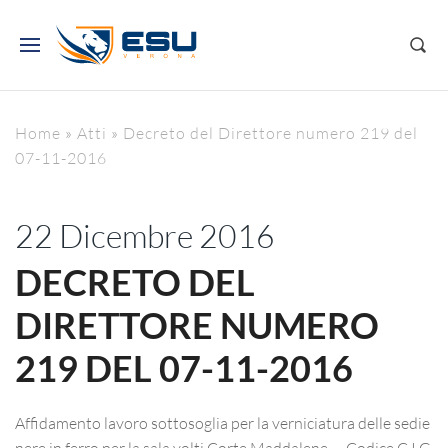
Home
»
Atti
»
Decreto del Direttore numero 219 del
07-11-2016
22 Dicembre 2016
DECRETO DEL
DIRETTORE NUMERO
219 DEL 07-11-2016
Affidamento lavoro sottosoglia per la verniciatura delle sedie
nere in ferro per la sala volti Corte Maddalene. – Codice C.I.G