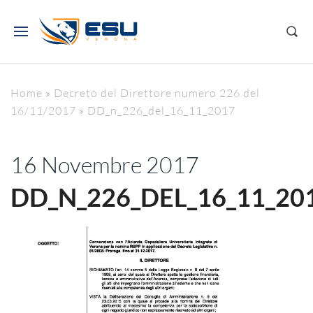
Home
»
Decreto del Direttore numero 226 del
16/11/2017
»
DD_n_226_del_16_11_2017
16 Novembre 2017
DD_N_226_DEL_16_11_20